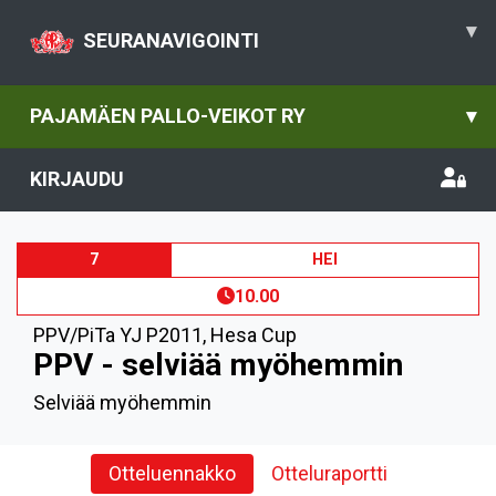
▾
SEURANAVIGOINTI
PAJAMÄEN PALLO-VEIKOT RY
▾
KIRJAUDU
7
HEI
10.00
PPV/PiTa YJ P2011
,
Hesa Cup
PPV - selviää myöhemmin
Selviää myöhemmin
Otteluennakko
Otteluraportti