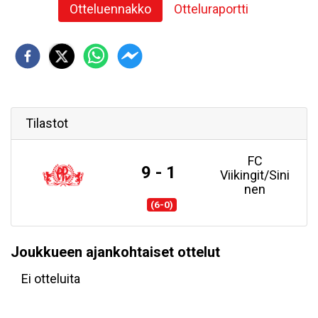
Otteluennakko
Otteluraportti
Tilastot
FC
9 - 1
Viikingit/Sini
nen
(6-0)
Joukkueen ajankohtaiset ottelut
Ei otteluita