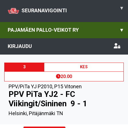
▾
SEURANAVIGOINTI
PAJAMÄEN PALLO-VEIKOT RY
▾
KIRJAUDU
3
KES
20.00
PPV/PiTa YJ P2010
,
P15 Vitonen
PPV PiTa YJ2 - FC
Viikingit/Sininen
9 - 1
Helsinki, Pitäjänmäki TN