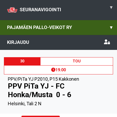
▾
SEURANAVIGOINTI
PAJAMÄEN PALLO-VEIKOT RY
▾
KIRJAUDU
30
TOU
19.00
PPV/PiTa YJ P2010
,
P15 Kakkonen
PPV PiTa YJ - FC
Honka/Musta
0 - 6
Helsinki, Tali 2 N