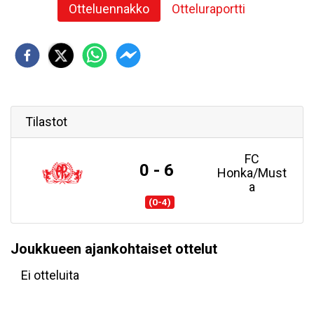
Otteluennakko
Otteluraportti
Tilastot
FC
0 - 6
Honka/Must
a
(0-4)
Joukkueen ajankohtaiset ottelut
Ei otteluita