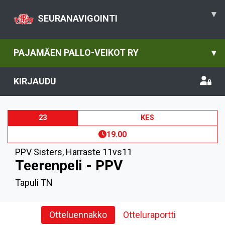
▾
SEURANAVIGOINTI
PAJAMÄEN PALLO-VEIKOT RY
▾
KIRJAUDU
23
KES
19.00
PPV Sisters
,
Harraste 11vs11
Teerenpeli - PPV
Tapuli TN
Otteluennakko
Otteluraportti