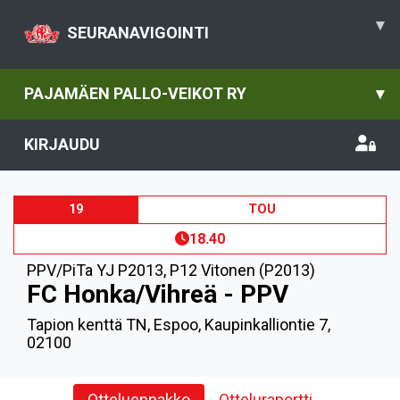
▾
SEURANAVIGOINTI
PAJAMÄEN PALLO-VEIKOT RY
▾
KIRJAUDU
19
TOU
18.40
PPV/PiTa YJ P2013
,
P12 Vitonen (P2013)
FC Honka/Vihreä - PPV
Tapion kenttä TN, Espoo, Kaupinkalliontie 7,
02100
Otteluennakko
Otteluraportti