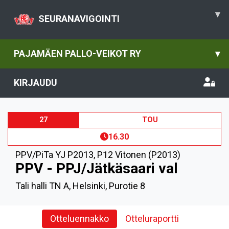
▾
SEURANAVIGOINTI
PAJAMÄEN PALLO-VEIKOT RY
▾
KIRJAUDU
27
TOU
16.30
PPV/PiTa YJ P2013
,
P12 Vitonen (P2013)
PPV - PPJ/Jätkäsaari val
Tali halli TN A, Helsinki, Purotie 8
Otteluennakko
Otteluraportti