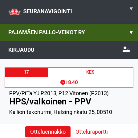
▾
SEURANAVIGOINTI
PAJAMÄEN PALLO-VEIKOT RY
▾
KIRJAUDU
17
KES
18.40
PPV/PiTa YJ P2013
,
P12 Vitonen (P2013)
HPS/valkoinen - PPV
Kallion tekonurmi, Helsinginkatu 25, 00510
Otteluennakko
Otteluraportti