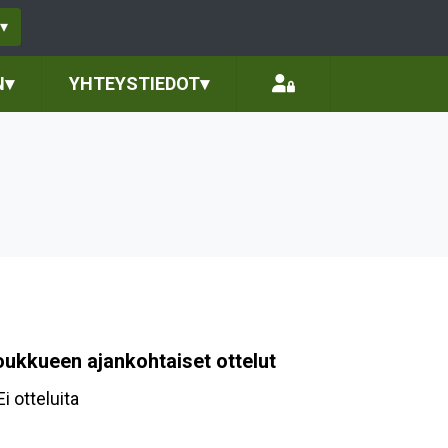
▾
N
▾
YHTEYSTIEDOT
▾
oukkueen ajankohtaiset ottelut
Ei otteluita