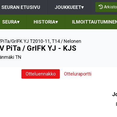
Arkisto
SEURAN ETUSIVU
JOUKKUEET
▾
SEURA
▾
HISTORIA
▾
ILMOITTAUTUMINE
PiTa/GrIFK YJ T2010-11
,
T14 / Nelonen
V PiTa / GrIFK YJ - KJS
jänmäki TN
Otteluennakko
Otteluraportti
J