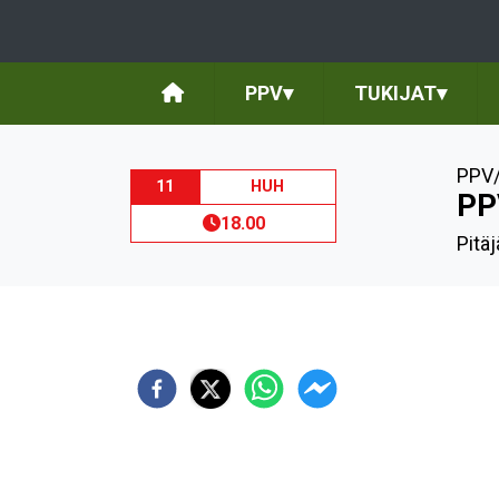
PPV
▾
TUKIJAT
▾
PPV/
11
HUH
PP
18.00
Pitä