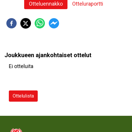
Otteluennakko
Otteluraportti
Joukkueen ajankohtaiset ottelut
Ei otteluita
Ottelulista