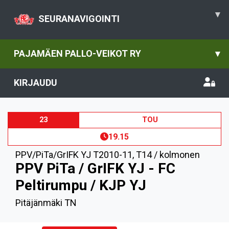
▾
SEURANAVIGOINTI
PAJAMÄEN PALLO-VEIKOT RY
▾
KIRJAUDU
23
TOU
19.15
PPV/PiTa/GrIFK YJ T2010-11
,
T14 / kolmonen
PPV PiTa / GrIFK YJ - FC
Peltirumpu / KJP YJ
Pitäjänmäki TN