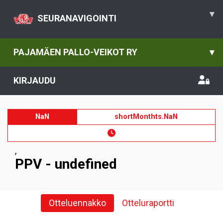
▾
SEURANAVIGOINTI
PAJAMÄEN PALLO-VEIKOT RY
▾
KIRJAUDU
NaN
shortMonthts.NaN
,
PPV - undefined
Otteluennakko
Otteluraportti