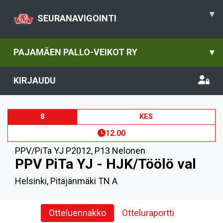
▾
SEURANAVIGOINTI
PAJAMÄEN PALLO-VEIKOT RY
▾
KIRJAUDU
8
KES
12.00
PPV/PiTa YJ P2012
,
P13 Nelonen
PPV PiTa YJ - HJK/Töölö val
Helsinki, Pitäjänmäki TN A
Otteluennakko
Otteluraportti