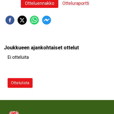
Otteluennakko
Otteluraportti
Joukkueen ajankohtaiset ottelut
Ei otteluita
Ottelulista