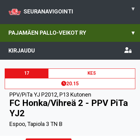
▾
SEURANAVIGOINTI
PAJAMÄEN PALLO-VEIKOT RY
▾
KIRJAUDU
17
KES
20.15
PPV/PiTa YJ P2012
,
P13 Kutonen
FC Honka/Vihreä 2 - PPV PiTa
YJ2
Espoo, Tapiola 3 TN B