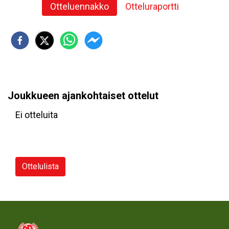
Otteluennakko
Otteluraportti
Joukkueen ajankohtaiset ottelut
Ei otteluita
Ottelulista