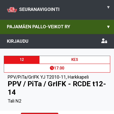
▾
SEURANAVIGOINTI
PAJAMÄEN PALLO-VEIKOT RY
▾
KIRJAUDU
12
KES
17.00
PPV/PiTa/GrIFK YJ T2010-11
,
Harkkapeli
PPV / PiTa / GrIFK - RCDE t12-
14
Tali N2