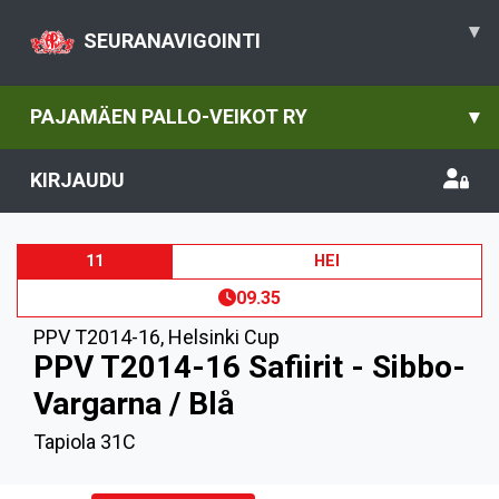
▾
SEURANAVIGOINTI
PAJAMÄEN PALLO-VEIKOT RY
▾
KIRJAUDU
11
HEI
09.35
PPV T2014-16
,
Helsinki Cup
PPV T2014-16 Safiirit - Sibbo-
Vargarna / Blå
Tapiola 31C