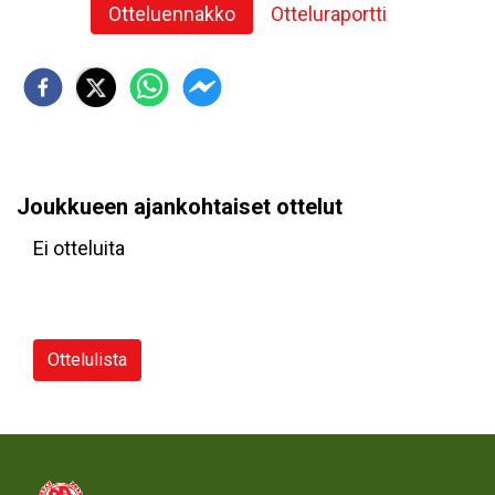
Otteluennakko
Otteluraportti
Joukkueen ajankohtaiset ottelut
Ei otteluita
Ottelulista