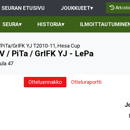
Arkisto
SEURAN ETUSIVU
JOUKKUEET
▾
SEURA
▾
HISTORIA
▾
ILMOITTAUTUMINE
PiTa/GrIFK YJ T2010-11
,
Hesa Cup
V / PiTa / GrIFK YJ - LePa
ula 47
Otteluennakko
Otteluraportti
J