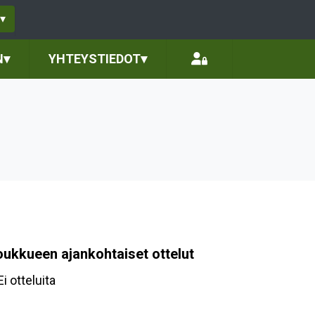
▾
N
▾
YHTEYSTIEDOT
▾
oukkueen ajankohtaiset ottelut
Ei otteluita