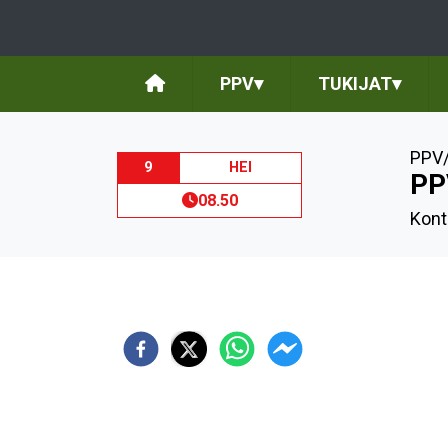
PPV
▾
TUKIJAT
▾
PPV/
9
HEI
PP
08.50
Kont