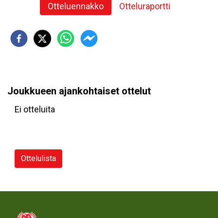
Otteluennakko
Otteluraportti
Joukkueen ajankohtaiset ottelut
Ei otteluita
Ottelulista