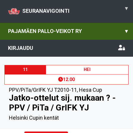
▾
SEURANAVIGOINTI
PAJAMÄEN PALLO-VEIKOT RY
▾
KIRJAUDU
11
HEI
12.00
PPV/PiTa/GrIFK YJ T2010-11
,
Hesa Cup
Jatko-ottelut sij. mukaan ? -
PPV / PiTa / GrIFK YJ
Helsinki Cupin kentät