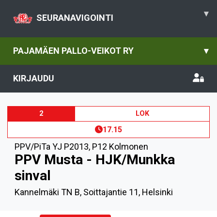
▾
SEURANAVIGOINTI
PAJAMÄEN PALLO-VEIKOT RY
▾
KIRJAUDU
2
LOK
17.15
PPV/PiTa YJ P2013
,
P12 Kolmonen
PPV Musta - HJK/Munkka
sinval
Kannelmäki TN B, Soittajantie 11, Helsinki