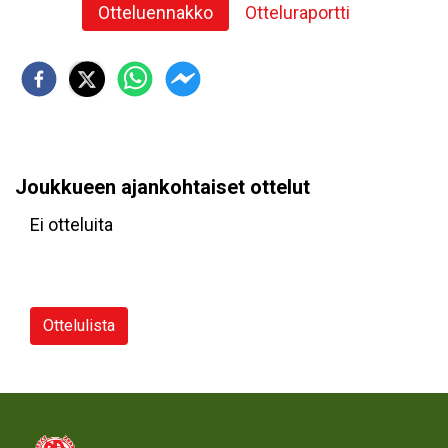
Otteluennakko
Otteluraportti
Joukkueen ajankohtaiset ottelut
Ei otteluita
Ottelulista