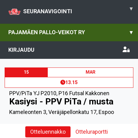
▾
SEURANAVIGOINTI
PAJAMÄEN PALLO-VEIKOT RY
▾
KIRJAUDU
15
MAR
13.15
PPV/PiTa YJ P2010
,
P16 Futsal Kakkonen
Kasiysi - PPV PiTa / musta
Kameleonten 3, Veräjäpellonkatu 17, Espoo
Otteluennakko
Otteluraportti