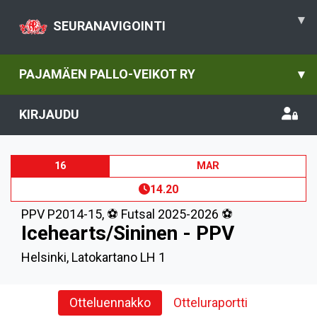
▾
SEURANAVIGOINTI
PAJAMÄEN PALLO-VEIKOT RY
▾
KIRJAUDU
16
MAR
14.20
PPV P2014-15
,
⚽️ Futsal 2025-2026 ⚽️
Icehearts/Sininen - PPV
Helsinki, Latokartano LH 1
Otteluennakko
Otteluraportti