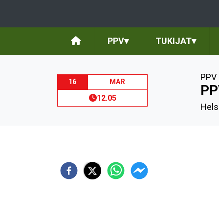
PPV
▾
TUKIJAT
▾
PPV 
16
MAR
PP
12.05
Hels