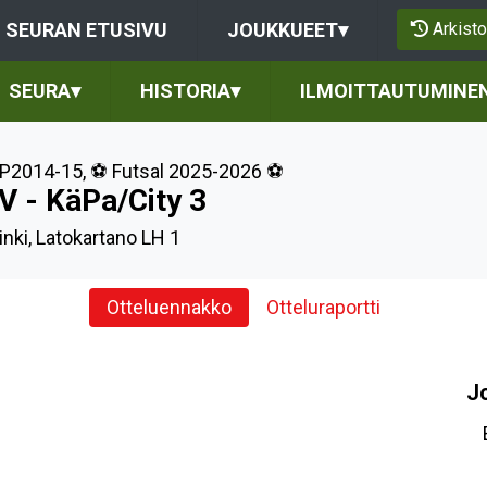
Arkisto
SEURAN ETUSIVU
JOUKKUEET
▾
SEURA
▾
HISTORIA
▾
ILMOITTAUTUMINE
P2014-15
,
⚽️ Futsal 2025-2026 ⚽️
V - KäPa/City 3
inki, Latokartano LH 1
Otteluennakko
Otteluraportti
J