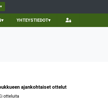
▾
N
▾
YHTEYSTIEDOT
▾
oukkueen ajankohtaiset ottelut
Ei otteluita