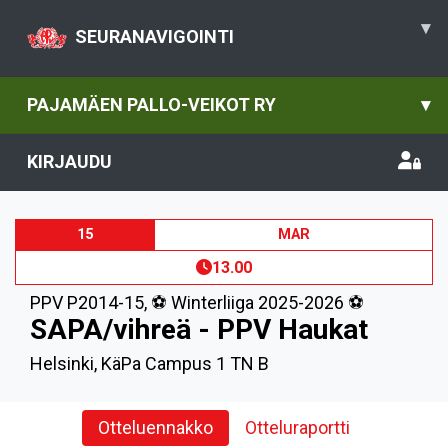
▾
SEURANAVIGOINTI
PAJAMÄEN PALLO-VEIKOT RY
▾
KIRJAUDU
15
MAR
13.00
PPV P2014-15
,
⚽️ Winterliiga 2025-2026 ⚽️
SAPA/vihreä - PPV Haukat
Helsinki, KäPa Campus 1 TN B
Otteluennakko
Otteluraportti