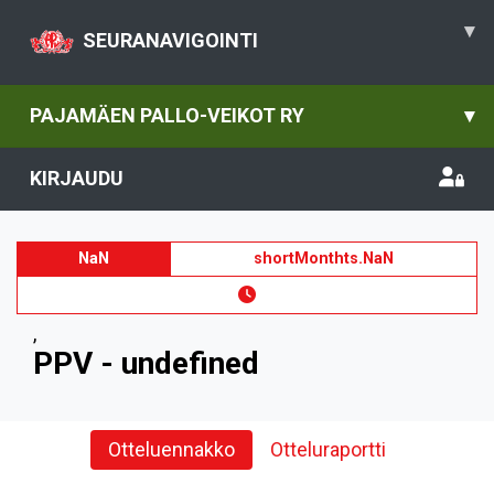
▾
SEURANAVIGOINTI
PAJAMÄEN PALLO-VEIKOT RY
▾
KIRJAUDU
NaN
shortMonthts.NaN
,
PPV - undefined
Otteluennakko
Otteluraportti