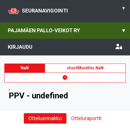
▾
SEURANAVIGOINTI
PAJAMÄEN PALLO-VEIKOT RY
▾
KIRJAUDU
NaN
shortMonthts.NaN
,
PPV - undefined
Otteluennakko
Otteluraportti