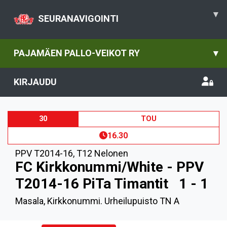
▾
SEURANAVIGOINTI
PAJAMÄEN PALLO-VEIKOT RY
▾
KIRJAUDU
30
TOU
16.30
PPV T2014-16
,
T12 Nelonen
FC Kirkkonummi/White - PPV
T2014-16 PiTa Timantit
1 - 1
Masala, Kirkkonummi. Urheilupuisto TN A