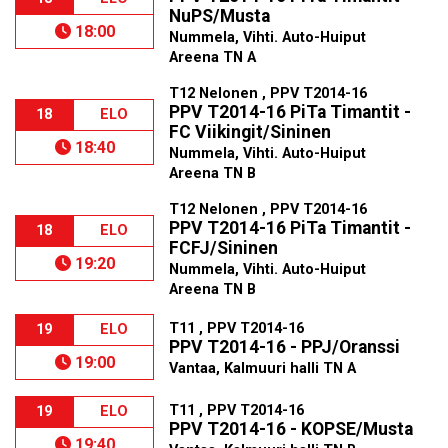
NuPS/Musta
18:00
Nummela, Vihti. Auto-Huiput
Areena TN A
T12 Nelonen , PPV T2014-16
PPV T2014-16 PiTa Timantit -
18
ELO
FC Viikingit/Sininen
18:40
Nummela, Vihti. Auto-Huiput
Areena TN B
T12 Nelonen , PPV T2014-16
PPV T2014-16 PiTa Timantit -
18
ELO
FCFJ/Sininen
19:20
Nummela, Vihti. Auto-Huiput
Areena TN B
T11 , PPV T2014-16
19
ELO
PPV T2014-16 - PPJ/Oranssi
19:00
Vantaa, Kalmuuri halli TN A
T11 , PPV T2014-16
19
ELO
PPV T2014-16 - KOPSE/Musta
19:40