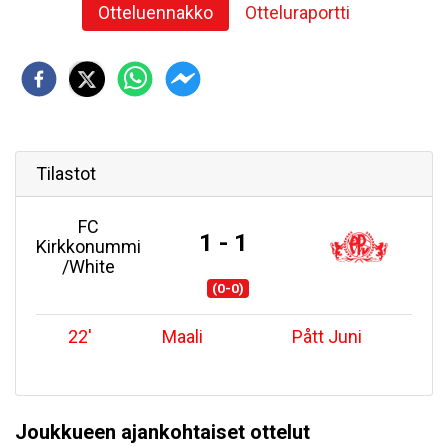
Otteluennakko
Otteluraportti
Tilastot
FC
1 - 1
Kirkkonummi
/White
(0-0)
22
'
Maali
Pått Juni
Joukkueen ajankohtaiset ottelut