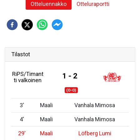
Otteluennakko
Otteluraportti
Tilastot
RiPS/Timant
1 - 2
ti valkoinen
(0-0)
3
'
Maali
Vanhala Mimosa
4
'
Maali
Vanhala Mimosa
29
'
Maali
Löfberg Lumi