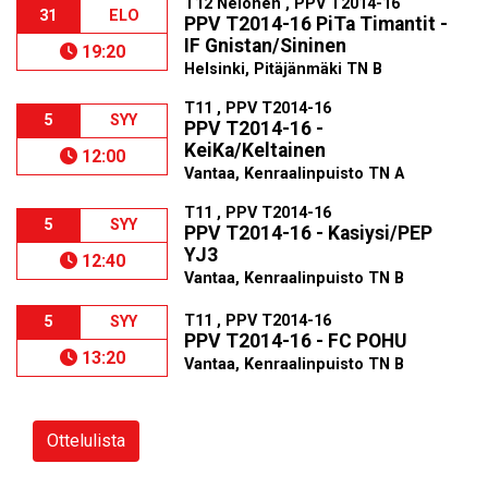
T12 Nelonen , PPV T2014-16
31
ELO
PPV T2014-16 PiTa Timantit -
IF Gnistan/Sininen
19:20
Helsinki, Pitäjänmäki TN B
T11 , PPV T2014-16
5
SYY
PPV T2014-16 -
KeiKa/Keltainen
12:00
Vantaa, Kenraalinpuisto TN A
T11 , PPV T2014-16
5
SYY
PPV T2014-16 - Kasiysi/PEP
YJ3
12:40
Vantaa, Kenraalinpuisto TN B
T11 , PPV T2014-16
5
SYY
PPV T2014-16 - FC POHU
13:20
Vantaa, Kenraalinpuisto TN B
Ottelulista