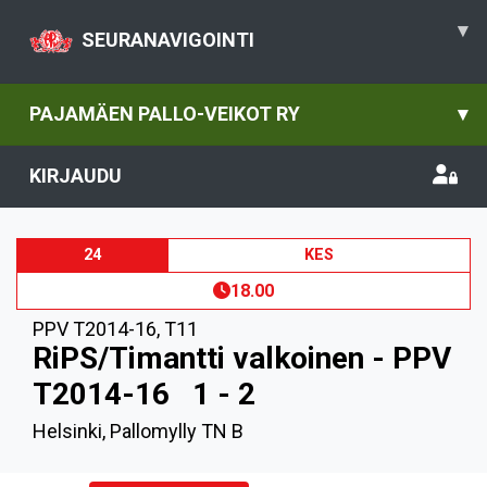
▾
SEURANAVIGOINTI
PAJAMÄEN PALLO-VEIKOT RY
▾
KIRJAUDU
24
KES
18.00
PPV T2014-16
,
T11
RiPS/Timantti valkoinen - PPV
T2014-16
1 - 2
Helsinki, Pallomylly TN B