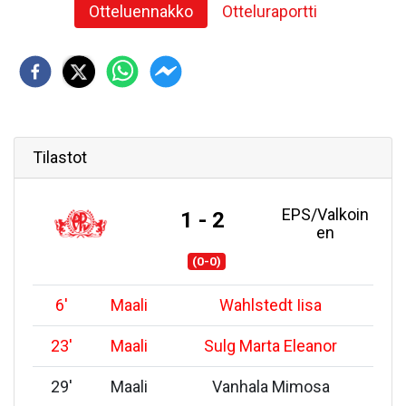
Otteluennakko
Otteluraportti
Tilastot
EPS/Valkoin
1 - 2
en
(0-0)
6
'
Maali
Wahlstedt Iisa
23
'
Maali
Sulg Marta Eleanor
29
'
Maali
Vanhala Mimosa