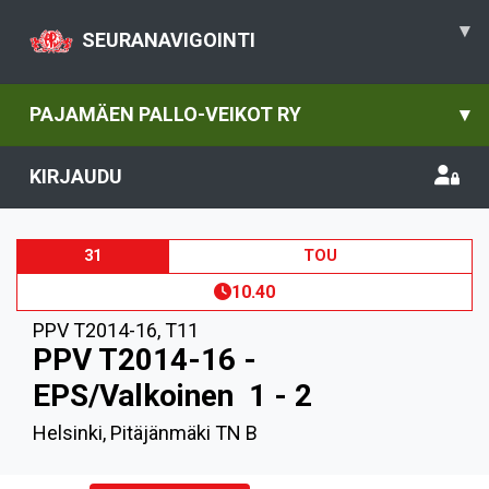
▾
SEURANAVIGOINTI
PAJAMÄEN PALLO-VEIKOT RY
▾
KIRJAUDU
31
TOU
10.40
PPV T2014-16
,
T11
PPV T2014-16 -
EPS/Valkoinen
1 - 2
Helsinki, Pitäjänmäki TN B