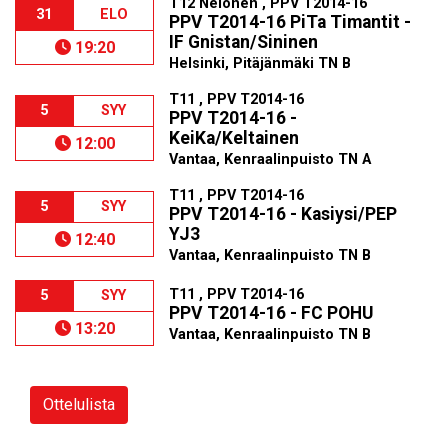
T12 Nelonen , PPV T2014-16
31
ELO
PPV T2014-16 PiTa Timantit -
IF Gnistan/Sininen
19:20
Helsinki, Pitäjänmäki TN B
T11 , PPV T2014-16
5
SYY
PPV T2014-16 -
KeiKa/Keltainen
12:00
Vantaa, Kenraalinpuisto TN A
T11 , PPV T2014-16
5
SYY
PPV T2014-16 - Kasiysi/PEP
YJ3
12:40
Vantaa, Kenraalinpuisto TN B
T11 , PPV T2014-16
5
SYY
PPV T2014-16 - FC POHU
13:20
Vantaa, Kenraalinpuisto TN B
Ottelulista