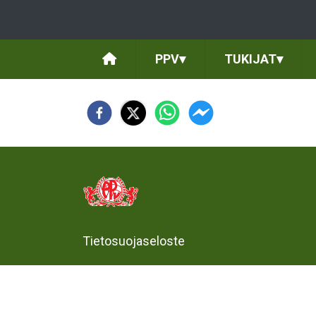
PPV
▾
TUKIJAT
▾
Tietosuojaseloste