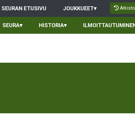
Arkisto
SEURAN ETUSIVU
JOUKKUEET
▾
SEURA
▾
HISTORIA
▾
ILMOITTAUTUMINE