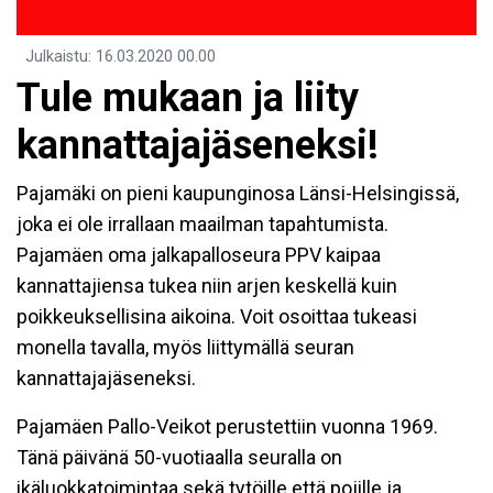
Julkaistu
:
16.03.2020
00.00
Tule mukaan ja liity
kannattajajäseneksi!
Pajamäki on pieni kaupunginosa Länsi-Helsingissä,
joka ei ole irrallaan maailman tapahtumista.
Pajamäen oma jalkapalloseura PPV kaipaa
kannattajiensa tukea niin arjen keskellä kuin
poikkeuksellisina aikoina. Voit osoittaa tukeasi
monella tavalla, myös liittymällä seuran
kannattajajäseneksi.
Pajamäen Pallo-Veikot perustettiin vuonna 1969.
Tänä päivänä 50-vuotiaalla seuralla on
ikäluokkatoimintaa sekä tytöille että pojille ja