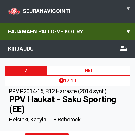
▾
SEURANAVIGOINTI
PAJAMÄEN PALLO-VEIKOT RY
▾
KIRJAUDU
7
HEI
17.10
PPV P2014-15
,
B12 Harraste (2014 synt.)
PPV Haukat - Saku Sporting
(EE)
Helsinki, Käpylä 11B Roborock