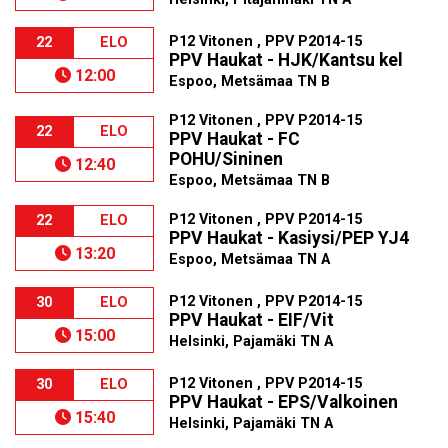
P12 Vitonen , PPV P2014-15
22
ELO
PPV Haukat - HJK/Kantsu kel
12:00
Espoo, Metsämaa TN B
P12 Vitonen , PPV P2014-15
22
ELO
PPV Haukat - FC
POHU/Sininen
12:40
Espoo, Metsämaa TN B
P12 Vitonen , PPV P2014-15
22
ELO
PPV Haukat - Kasiysi/PEP YJ4
13:20
Espoo, Metsämaa TN A
P12 Vitonen , PPV P2014-15
30
ELO
PPV Haukat - EIF/Vit
15:00
Helsinki, Pajamäki TN A
P12 Vitonen , PPV P2014-15
30
ELO
PPV Haukat - EPS/Valkoinen
15:40
Helsinki, Pajamäki TN A