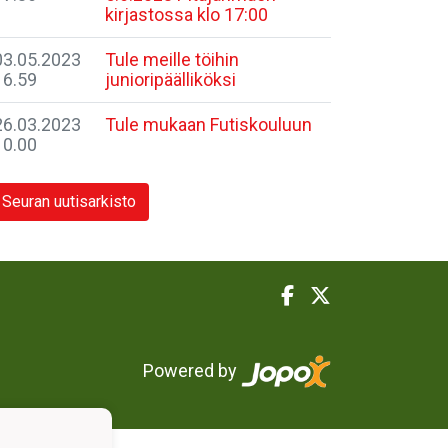
kirjastossa klo 17:00
03.05.2023
Tule meille töihin
16.59
junioripäälliköksi
26.03.2023
Tule mukaan Futiskouluun
10.00
Seuran uutisarkisto
Powered by