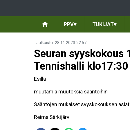
PPV
▾
TUKIJAT
▾
Julkaistu
:
28.11.2023
22.57
Seuran syyskokous 1
Tennishalli klo17:30
Esillä
muutamia muutoksia sääntöihin
Sääntöjen mukaiset syyskokouksen asiat e
Reima Särkijärvi