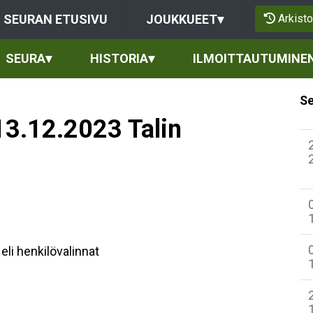
Arkisto
SEURAN ETUSIVU
JOUKKUEET
▾
SEURA
▾
HISTORIA
▾
ILMOITTAUTUMINE
Se
3.12.2023 Talin
li henkilövalinnat