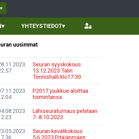
▾
N
▾
YHTEYSTIEDOT
▾
uran uusimmat
28.11.2023
Seuran syyskokous
22.57
13.12.2023 Talin
Tennishalli klo17:30
07.11.2023
P2017 joukkue aloittaa
12.04
toimintansa
04.08.2023
Lähiseuraturnaus pelataan
12.23
7.-8.10.2023
23.05.2023
Seuran kevätkokous
17.36
5.6.2023 Pitäjänmäen