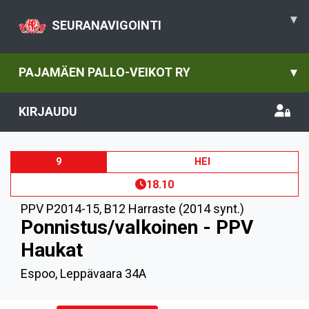
▾
SEURANAVIGOINTI
PAJAMÄEN PALLO-VEIKOT RY
▾
KIRJAUDU
9
HEI
18.10
PPV P2014-15
,
B12 Harraste (2014 synt.)
Ponnistus/valkoinen - PPV
Haukat
Espoo, Leppävaara 34A