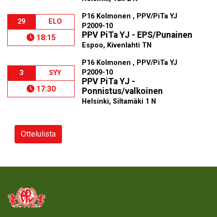
P16 Kolmonen , PPV/PiTa YJ
29
ELO
P2009-10
PPV PiTa YJ - EPS/Punainen
18:15
Espoo, Kivenlahti TN
P16 Kolmonen , PPV/PiTa YJ
P2009-10
3
SYY
PPV PiTa YJ -
17:30
Ponnistus/valkoinen
Helsinki, Siltamäki 1 N
Ottelulista