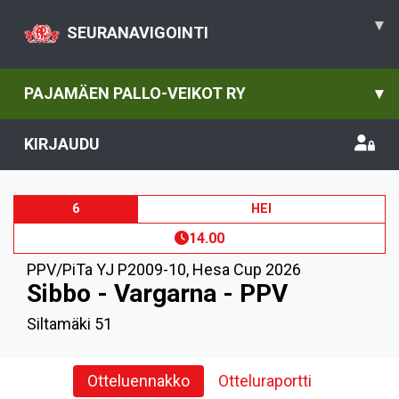
▾
SEURANAVIGOINTI
PAJAMÄEN PALLO-VEIKOT RY
▾
KIRJAUDU
6
HEI
14.00
PPV/PiTa YJ P2009-10
,
Hesa Cup 2026
Sibbo - Vargarna - PPV
Siltamäki 51
Otteluennakko
Otteluraportti