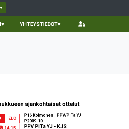
▾
N
▾
YHTEYSTIEDOT
▾
oukkueen ajankohtaiset ottelut
P16 Kolmonen , PPV/PiTa YJ
9
ELO
P2009-10
PPV PiTa YJ - KJS
14:15