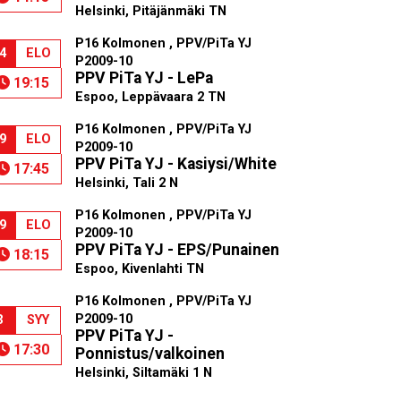
Helsinki, Pitäjänmäki TN
P16 Kolmonen , PPV/PiTa YJ
4
ELO
P2009-10
PPV PiTa YJ - LePa
19:15
Espoo, Leppävaara 2 TN
P16 Kolmonen , PPV/PiTa YJ
9
ELO
P2009-10
PPV PiTa YJ - Kasiysi/White
17:45
Helsinki, Tali 2 N
P16 Kolmonen , PPV/PiTa YJ
9
ELO
P2009-10
PPV PiTa YJ - EPS/Punainen
18:15
Espoo, Kivenlahti TN
P16 Kolmonen , PPV/PiTa YJ
P2009-10
3
SYY
PPV PiTa YJ -
17:30
Ponnistus/valkoinen
Helsinki, Siltamäki 1 N