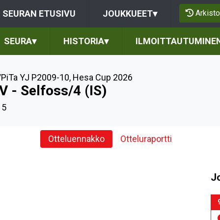
Arkisto
SEURAN ETUSIVU
JOUKKUEET
▾
SEURA
▾
HISTORIA
▾
ILMOITTAUTUMINE
PiTa YJ P2009-10
,
Hesa Cup 2026
V - Selfoss/4 (IS)
15
Otteluennakko
Otteluraportti
J