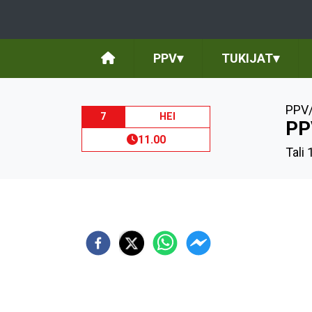
PPV
▾
TUKIJAT
▾
PPV/
7
HEI
PP
11.00
Tali 