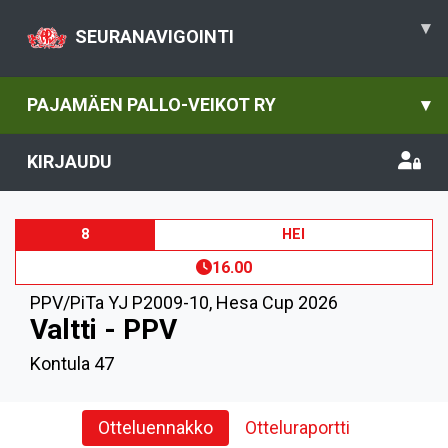
▾
SEURANAVIGOINTI
PAJAMÄEN PALLO-VEIKOT RY
▾
KIRJAUDU
8
HEI
16.00
PPV/PiTa YJ P2009-10
,
Hesa Cup 2026
Valtti - PPV
Kontula 47
Otteluennakko
Otteluraportti