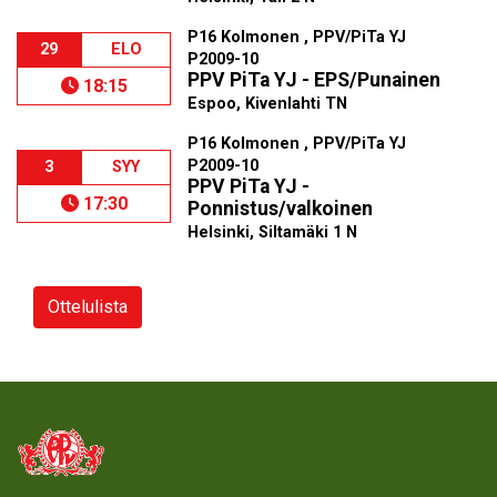
P16 Kolmonen , PPV/PiTa YJ
29
ELO
P2009-10
PPV PiTa YJ - EPS/Punainen
18:15
Espoo, Kivenlahti TN
P16 Kolmonen , PPV/PiTa YJ
P2009-10
3
SYY
PPV PiTa YJ -
17:30
Ponnistus/valkoinen
Helsinki, Siltamäki 1 N
Ottelulista