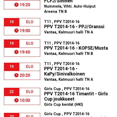
FCFJ/Sininen
19:20
Nummela, Vihti. Auto-Huiput
Areena TN B
T11 , PPV T2014-16
19
ELO
PPV T2014-16 - PPJ/Oranssi
19:00
Vantaa, Kalmuuri halli TN A
T11 , PPV T2014-16
19
ELO
PPV T2014-16 - KOPSE/Musta
19:40
Vantaa, Kalmuuri halli TN B
T11 , PPV T2014-16
19
ELO
PPV T2014-16 -
KaPy/Sinivalkoinen
20:20
Vantaa, Kalmuuri halli TN A
Girls Cup , PPV T2014-16
22
ELO
PPV T2014-16 Timantit - Girls
Cup joukkueet
10:00
Girls Cup kentät (HKI)
Girls Cup , PPV T2014-16
23
ELO