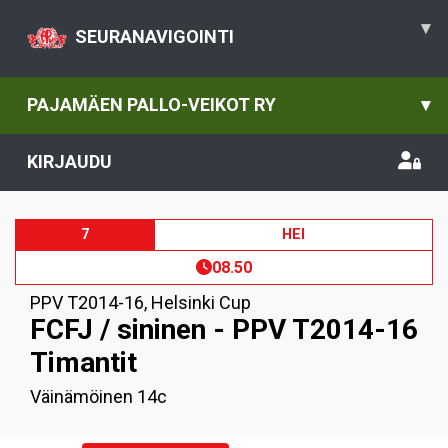
▾
SEURANAVIGOINTI
PAJAMÄEN PALLO-VEIKOT RY
▾
KIRJAUDU
7
HEI
08.50
PPV T2014-16
,
Helsinki Cup
FCFJ / sininen - PPV T2014-16
Timantit
Väinämöinen 14c