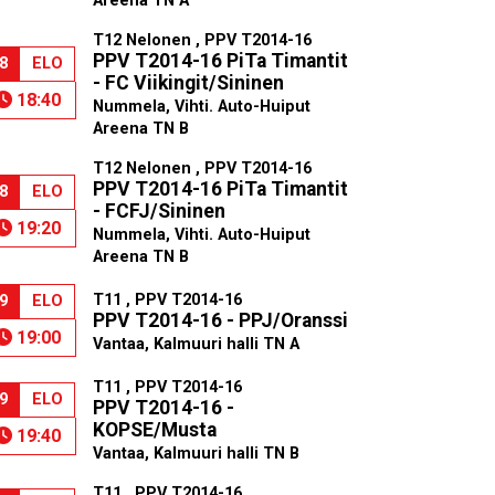
Areena TN A
T12 Nelonen , PPV T2014-16
PPV T2014-16 PiTa Timantit
8
ELO
- FC Viikingit/Sininen
18:40
Nummela, Vihti. Auto-Huiput
Areena TN B
T12 Nelonen , PPV T2014-16
PPV T2014-16 PiTa Timantit
8
ELO
- FCFJ/Sininen
19:20
Nummela, Vihti. Auto-Huiput
Areena TN B
T11 , PPV T2014-16
9
ELO
PPV T2014-16 - PPJ/Oranssi
19:00
Vantaa, Kalmuuri halli TN A
T11 , PPV T2014-16
9
ELO
PPV T2014-16 -
KOPSE/Musta
19:40
Vantaa, Kalmuuri halli TN B
T11 , PPV T2014-16