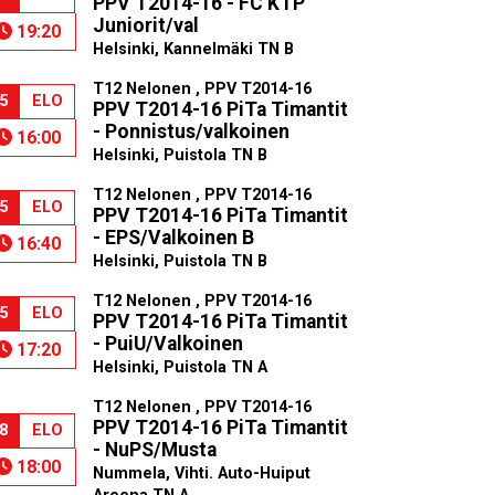
PPV T2014-16 - FC KTP
Juniorit/val
19:20
Helsinki, Kannelmäki TN B
T12 Nelonen , PPV T2014-16
5
ELO
PPV T2014-16 PiTa Timantit
- Ponnistus/valkoinen
16:00
Helsinki, Puistola TN B
T12 Nelonen , PPV T2014-16
5
ELO
PPV T2014-16 PiTa Timantit
- EPS/Valkoinen B
16:40
Helsinki, Puistola TN B
T12 Nelonen , PPV T2014-16
5
ELO
PPV T2014-16 PiTa Timantit
- PuiU/Valkoinen
17:20
Helsinki, Puistola TN A
T12 Nelonen , PPV T2014-16
PPV T2014-16 PiTa Timantit
8
ELO
- NuPS/Musta
18:00
Nummela, Vihti. Auto-Huiput