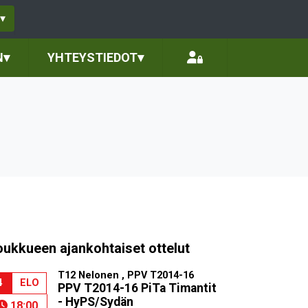
▾
N
▾
YHTEYSTIEDOT
▾
oukkueen ajankohtaiset ottelut
T12 Nelonen , PPV T2014-16
4
ELO
PPV T2014-16 PiTa Timantit
- HyPS/Sydän
18:00