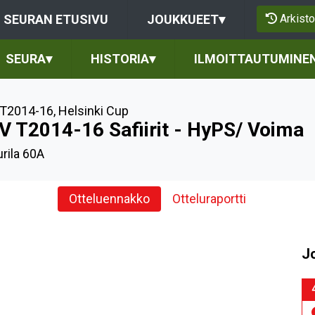
Arkisto
SEURAN ETUSIVU
JOUKKUEET
▾
SEURA
▾
HISTORIA
▾
ILMOITTAUTUMINE
T2014-16
,
Helsinki Cup
V T2014-16 Safiirit - HyPS/ Voima
urila 60A
Otteluennakko
Otteluraportti
J