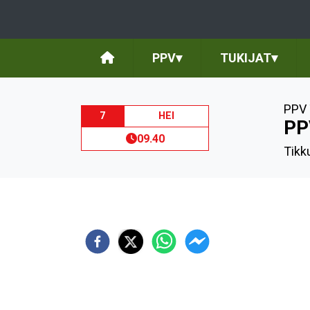
PPV
▾
TUKIJAT
▾
PPV 
7
HEI
PP
09.40
Tikk