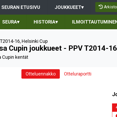
Arkisto
SEURAN ETUSIVU
JOUKKUEET
▾
SEURA
▾
HISTORIA
▾
ILMOITTAUTUMINE
T2014-16
,
Helsinki Cup
sa Cupin joukkueet - PPV T2014-1
 Cupin kentät
Otteluennakko
Otteluraportti
J