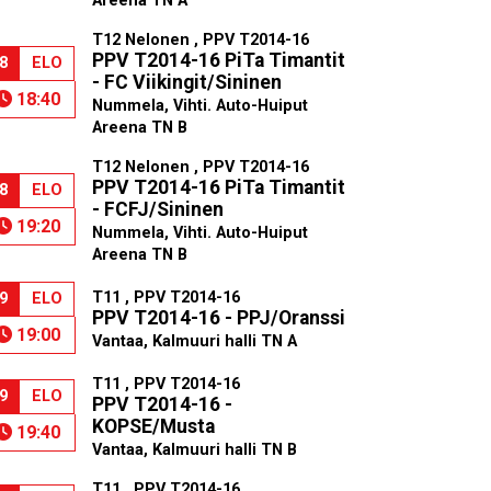
Areena TN A
T12 Nelonen , PPV T2014-16
PPV T2014-16 PiTa Timantit
8
ELO
- FC Viikingit/Sininen
18:40
Nummela, Vihti. Auto-Huiput
Areena TN B
T12 Nelonen , PPV T2014-16
PPV T2014-16 PiTa Timantit
8
ELO
- FCFJ/Sininen
19:20
Nummela, Vihti. Auto-Huiput
Areena TN B
T11 , PPV T2014-16
9
ELO
PPV T2014-16 - PPJ/Oranssi
19:00
Vantaa, Kalmuuri halli TN A
T11 , PPV T2014-16
9
ELO
PPV T2014-16 -
KOPSE/Musta
19:40
Vantaa, Kalmuuri halli TN B
T11 , PPV T2014-16