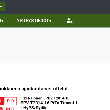
▾
N
▾
YHTEYSTIEDOT
▾
6
oukkueen ajankohtaiset ottelut
T12 Nelonen , PPV T2014-16
4
ELO
PPV T2014-16 PiTa Timantit
- HyPS/Sydän
18:00