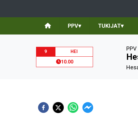
PPV
▾
TUKIJAT
▾
PPV 
9
HEI
He
10.00
Hesa