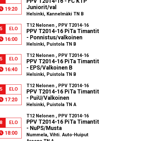
PPV T2014-16 - FC KTP
Juniorit/val
19:20
Helsinki, Kannelmäki TN B
T12 Nelonen , PPV T2014-16
5
ELO
PPV T2014-16 PiTa Timantit
- Ponnistus/valkoinen
16:00
Helsinki, Puistola TN B
T12 Nelonen , PPV T2014-16
5
ELO
PPV T2014-16 PiTa Timantit
- EPS/Valkoinen B
16:40
Helsinki, Puistola TN B
T12 Nelonen , PPV T2014-16
5
ELO
PPV T2014-16 PiTa Timantit
- PuiU/Valkoinen
17:20
Helsinki, Puistola TN A
T12 Nelonen , PPV T2014-16
PPV T2014-16 PiTa Timantit
8
ELO
- NuPS/Musta
18:00
Nummela, Vihti. Auto-Huiput