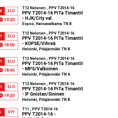
T12 Nelonen , PPV T2014-16
6
ELO
PPV T2014-16 PiTa Timantit
- HJK/City val
19:20
Espoo, Hansavalkama TN B
T12 Nelonen , PPV T2014-16
1
ELO
PPV T2014-16 PiTa Timantit
- KOPSE/Vihreä
18:00
Helsinki, Pitäjänmäki TN B
T12 Nelonen , PPV T2014-16
1
ELO
PPV T2014-16 PiTa Timantit
- MPS/Valkoinen
18:40
Helsinki, Pitäjänmäki TN A
T12 Nelonen , PPV T2014-16
1
ELO
PPV T2014-16 PiTa Timantit
- IF Gnistan/Sininen
19:20
Helsinki, Pitäjänmäki TN B
T11 , PPV T2014-16
5
SYY
PPV T2014-16 -